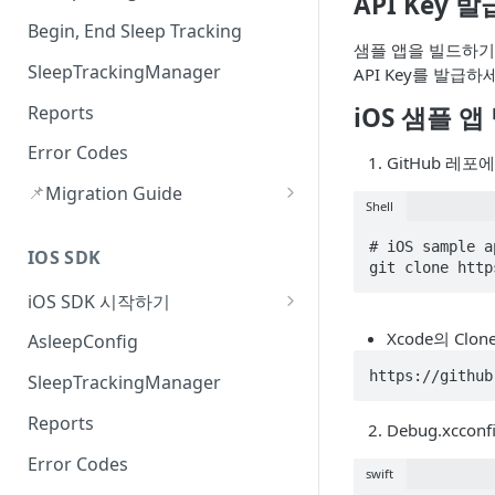
API Key 
Begin, End Sleep Tracking
샘플 앱을 빌드하기
SleepTrackingManager
API Key를 발급하
Reports
iOS 샘플 앱
Error Codes
GitHub 레
📌
Migration Guide
Shell
SecurityException Crash 수정
# iOS sample ap
(v3.2.1)
IOS SDK
git clone http
수면 측정 중 에러 수신(v3.2.0)
iOS SDK 시작하기
Version History
Xcode의 Clon
AsleepConfig
https://github
SleepTrackingManager
Reports
Debug.xccon
Error Codes
swift