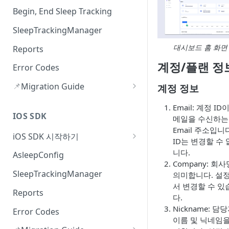
Begin, End Sleep Tracking
SleepTrackingManager
대시보드 홈 화면
Reports
계정/플랜 정
Error Codes
📌
Migration Guide
계정 정보
SecurityException Crash 수정
Email: 계정 ID
(v3.2.1)
IOS SDK
메일을 수신하는
Email 주소입니
수면 측정 중 에러 수신(v3.2.0)
iOS SDK 시작하기
ID는 변경할 수
Version History
니다.
AsleepConfig
Company: 회
SleepTrackingManager
의미합니다. 설
서 변경할 수 있
Reports
다.
Nickname: 담
Error Codes
이름 및 닉네임을