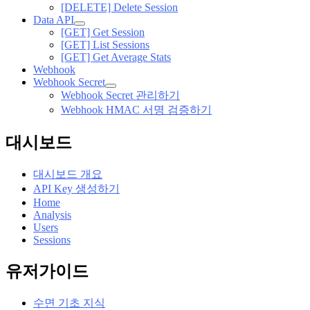
[DELETE] Delete Session
Data API
[GET] Get Session
[GET] List Sessions
[GET] Get Average Stats
Webhook
Webhook Secret
Webhook Secret 관리하기
Webhook HMAC 서명 검증하기
대시보드
대시보드 개요
API Key 생성하기
Home
Analysis
Users
Sessions
유저가이드
수면 기초 지식