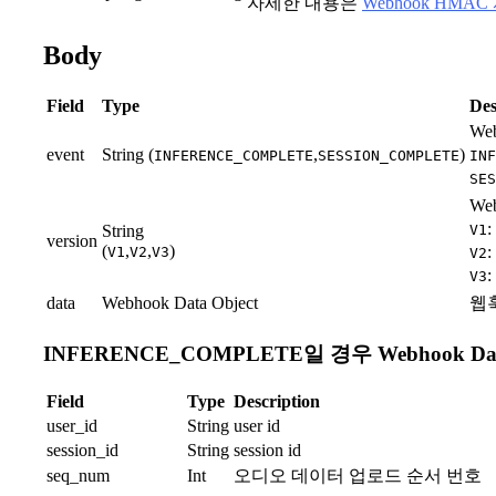
자세한 내용은
Webhook HMA
Body
Field
Type
Des
We
event
String (
,
)
INFERENCE_COMPLETE
SESSION_COMPLETE
INF
SES
We
String
V1
version
(
,
,
)
V1
V2
V3
V2
V3
data
Webhook Data Object
웹
INFERENCE_COMPLETE일 경우 Webhook Data
Field
Type
Description
user_id
String
user id
session_id
String
session id
seq_num
Int
오디오 데이터 업로드 순서 번호