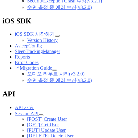
SecurityException Crash 수정(v3.2.1)
수면 측정 중 에러 수신(v3.2.0)
iOS SDK
iOS SDK 시작하기
Version History
AsleepConfig
SleepTrackingManager
Reports
Error Codes
📌
Migration Guide
오디오 라우트 처리(v3.2.0)
수면 측정 중 에러 수신(v3.2.0)
API
API 개요
Session API
[POST] Create User
[GET] Get User
[PUT] Update User
[DELETE] Delete User