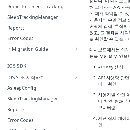
줍니다. 이 대시보드
Begin, End Sleep Tracking
해 고객사는 API 사
에 대해 파악할 수 있
SleepTrackingManager
사용자의 수면 정보 
손쉽게 검색, 추적할 
Reports
있고, 그 결과를 시
Error Codes
로 확인할 수 있습니다
📌
Migration Guide
대시보드에서는 아래
능을 수행할 수 있습
SecurityException Crash 수정
(v3.2.1)
IOS SDK
API Key 생성
수면 측정 중 에러 수신(v3.2.0)
iOS SDK 시작하기
API 사용량 관련
이터 확인
Version History
AsleepConfig
사용자별 수면 
SleepTrackingManager
터 확인, 변화 추
모니터링
Reports
세션 상세 데이터
Error Codes
인